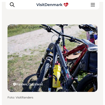
Touren auf eigene Faust
Inspiration
Regionen
Erlebnisse
Unterkünfte
Reiseplanung
Randers, Ostjütland
Foto
:
VisitRanders