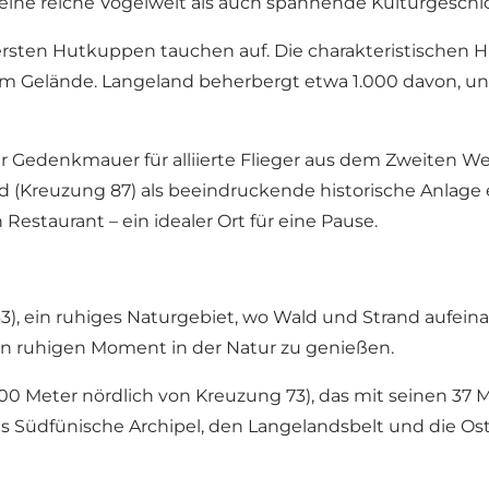
ine reiche Vogelwelt als auch spannende Kulturgeschic
 ersten Hutkuppen tauchen auf. Die charakteristischen H
t im Gelände. Langeland beherbergt etwa 1.000 davon, u
Gedenkmauer für alliierte Flieger aus dem Zweiten Welt
d (Kreuzung 87) als beeindruckende historische Anlage e
Restaurant – ein idealer Ort für eine Pause.
), ein ruhiges Naturgebiet, wo Wald und Strand aufeinan
en ruhigen Moment in der Natur zu genießen.
200 Meter nördlich von Kreuzung 73), das mit seinen 37 
das Südfünische Archipel, den Langelandsbelt und die Os