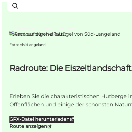
Bagenkop, Fünen und die Inseln
Touren auf eigene Faust
Foto
:
VisitLangeland
Inspiration
Regionen
Erlebnisse
Radroute: Die Eiszeitlandschaft
Unterkünfte
Reiseplanung
Erleben Sie die charakteristischen Hutberge
Offenflächen und einige der schönsten Naturr
GPX-Datei herunterladen
Route anzeigen