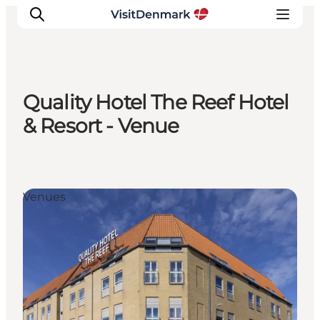
Quality Hotel The Reef Hotel
Inspiration
& Resort - Venue
Regionen
Erlebnisse
Unterkünfte
Venues
Reiseplanung