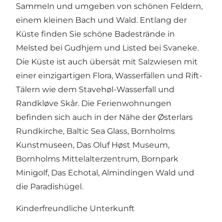
Sammeln und umgeben von schönen Feldern,
einem kleinen Bach und Wald. Entlang der
Küste finden Sie schöne Badestrände in
Melsted bei Gudhjem und Listed bei Svaneke.
Die Küste ist auch übersät mit Salzwiesen mit
einer einzigartigen Flora, Wasserfällen und Rift-
Tälern wie dem Stavehøl-Wasserfall und
Randkløve Skår. Die Ferienwohnungen
befinden sich auch in der Nähe der
Østerlars
Rundkirche
,
Baltic Sea Glass
,
Bornholms
Kunstmuseen
,
Das Oluf Høst Museum
,
Bornholms Mittelalterzentrum
,
Bornpark
Minigolf
,
Das Echotal
,
Almindingen Wald
und
die
Paradishügel
.
Kinderfreundliche Unterkunft