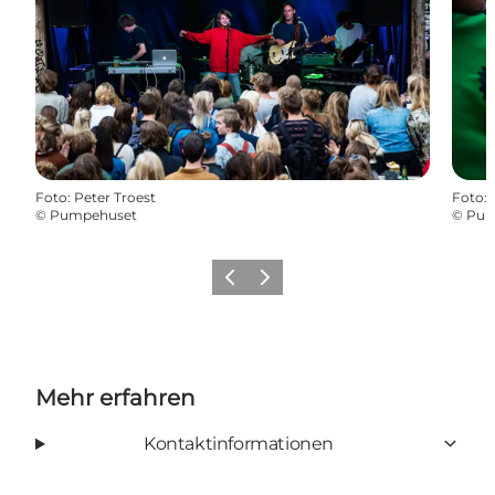
Foto
:
Peter Troest
Foto
:
©
Pumpehuset
©
Pum
Zurück
Weiter
Mehr erfahren
Kontaktinformationen