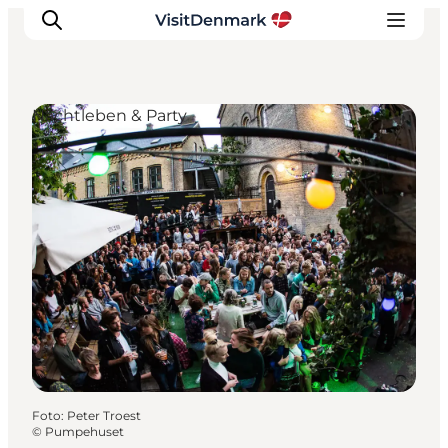
Nachtleben & Party
Inspiration
Regionen
Erlebnisse
Unterkünfte
Reiseplanung
Foto
:
Peter Troest
©
Pumpehuset