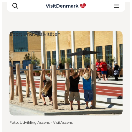
Sport und Aktivitäten
Inspiration
Regionen
Erlebnisse
Unterkünfte
Reiseplanung
Foto
:
Udvikling Assens - VisitAssens