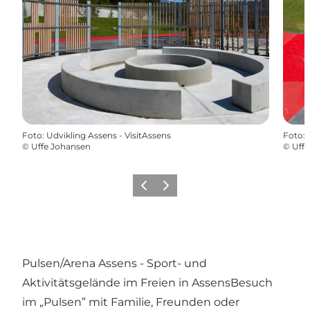
Foto
:
Udvikling Assens - VisitAssens
Foto
:
©
Uffe Johansen
©
Uff
Zurück
Weiter
Pulsen/Arena Assens - Sport- und
Aktivitätsgelände im Freien in AssensBesuch
im „Pulsen” mit Familie, Freunden oder