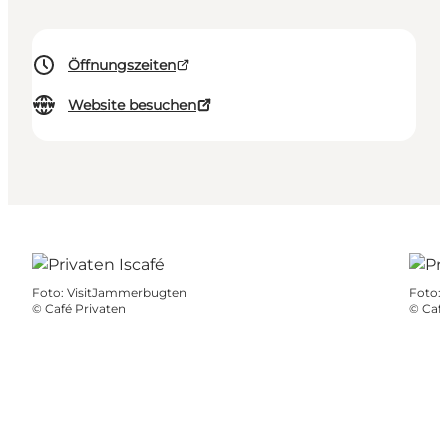
Öffnungszeiten
Website besuchen
Foto
:
VisitJammerbugten
Foto
:
©
Café Privaten
©
Café