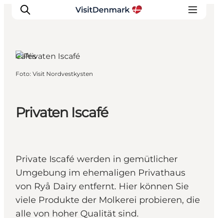
Aabybro,
Nordjütland
Cafés
Foto
:
Visit Nordvestkysten
Inspiration
Regionen
Erlebnisse
Privaten Iscafé
Unterkünfte
Reiseplanung
Private Iscafé werden in gemütlicher
Umgebung im ehemaligen Privathaus
von Ryå Dairy entfernt. Hier können Sie
viele Produkte der Molkerei probieren, die
alle von hoher Qualität sind.