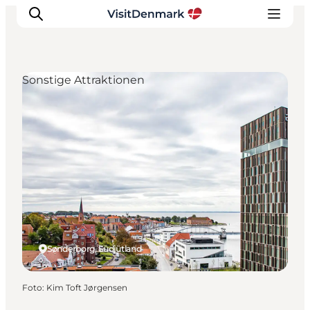
Sonstige Attraktionen
Inspiration
Regionen
Erlebnisse
Unterkünfte
Reiseplanung
Sønderborg, Südjütland
Foto
:
Kim Toft Jørgensen