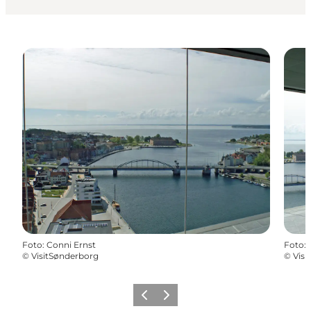
Foto
:
Conni Ernst
Foto
:
©
VisitSønderborg
©
Visi
Zurück
Weiter