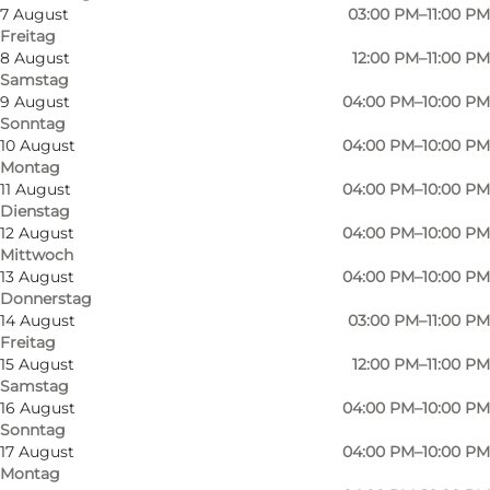
7 August
03:00 PM–11:00 PM
Freitag
8 August
12:00 PM–11:00 PM
Samstag
9 August
04:00 PM–10:00 PM
Sonntag
10 August
04:00 PM–10:00 PM
Montag
11 August
04:00 PM–10:00 PM
Dienstag
12 August
04:00 PM–10:00 PM
Mittwoch
13 August
04:00 PM–10:00 PM
Donnerstag
14 August
03:00 PM–11:00 PM
Freitag
15 August
12:00 PM–11:00 PM
Samstag
Foto
:
Pincho Nation
Foto
:
16 August
04:00 PM–10:00 PM
Sonntag
17 August
04:00 PM–10:00 PM
Zurück
Weiter
Montag