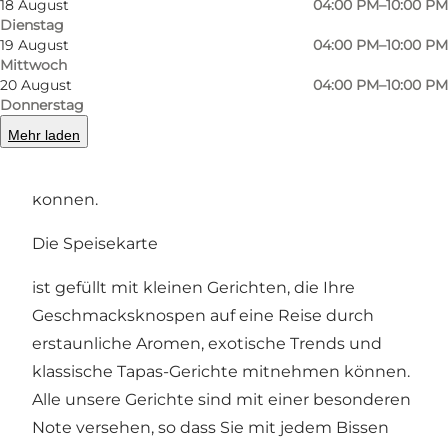
18 August
04:00 PM–10:00 PM
Dienstag
19 August
04:00 PM–10:00 PM
Mittwoch
20 August
04:00 PM–10:00 PM
Schauen Sie vorbei für ein gemütliches Date,
Donnerstag
einen Abend mit Freundinnen, ein Treffen mit
Mehr laden
Kollegen oder einen klassischen Abend, um zu
sehen, wie weit Sie mit der Speisekarte gehen
können.
Die Speisekarte
ist gefüllt mit kleinen Gerichten, die Ihre
Geschmacksknospen auf eine Reise durch
erstaunliche Aromen, exotische Trends und
klassische Tapas-Gerichte mitnehmen können.
Alle unsere Gerichte sind mit einer besonderen
Note versehen, so dass Sie mit jedem Bissen