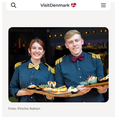
Restaurants
Inspiration
Regionen
Erlebnisse
Unterkünfte
Reiseplanung
Foto
:
Pincho Nation