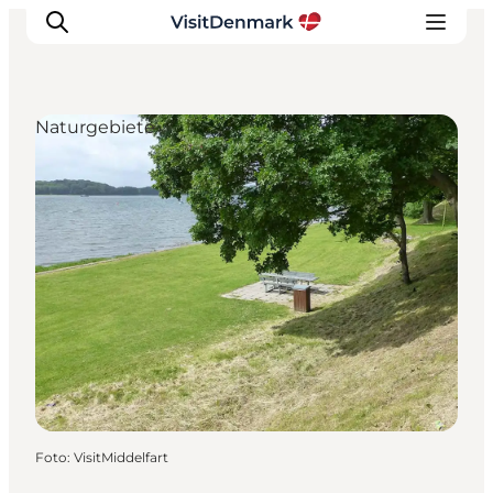
Naturgebiete
Inspiration
Regionen
Erlebnisse
Unterkünfte
Reiseplanung
Foto
:
VisitMiddelfart