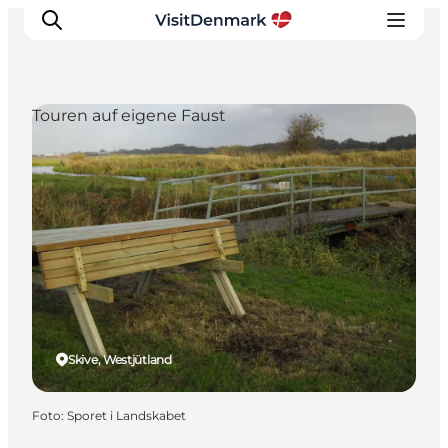
Touren auf eigene Faust
Inspiration
Regionen
Erlebnisse
Unterkünfte
Reiseplanung
Skive, Westjütland
Foto
:
Sporet i Landskabet