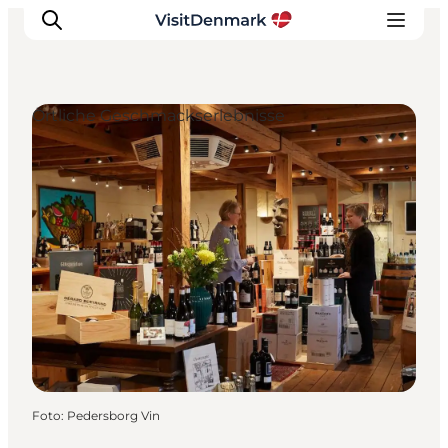
Örtliche Geschmackserlebnisse
Inspiration
Regionen
Erlebnisse
Unterkünfte
Reiseplanung
Foto
:
Pedersborg Vin