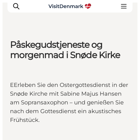
Påskegudstjeneste og
Inspiration
morgenmad i Snøde Kirke
Regionen
Erlebnisse
Unterkünfte
EErleben Sie den Ostergottesdienst in der
Reiseplanung
Snøde Kirche mit Sabine Majus Hansen
am Sopransaxophon – und genießen Sie
nach dem Gottesdienst ein akustisches
Frühstück.