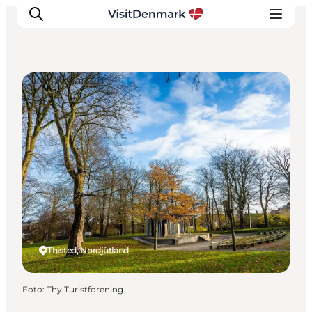
Parks & Gärten
Inspiration
Regionen
Erlebnisse
Unterkünfte
Reiseplanung
Thisted, Nordjütland
Foto
:
Thy Turistforening