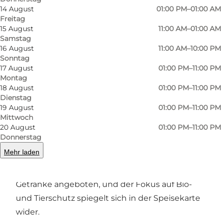
14 August
01:00 PM–01:00 AM
Familie unterwegs sind. Für nur 25 DKK haben
Freitag
Sie den ganzen Tag lang Zugang zu allen
15 August
11:00 AM–01:00 AM
Spielen. Sollten Sie Probleme mit den Spielen
Samstag
16 August
11:00 AM–10:00 PM
oder der Auslegung der Regeln haben, steht
Sonntag
Ihnen in der Regel ein Brettspiel-Guru zur
17 August
01:00 PM–11:00 PM
Montag
Seite.
18 August
01:00 PM–11:00 PM
Dienstag
Aber Papas bietet mehr als das. Sowohl die
19 August
01:00 PM–11:00 PM
heiße Schokolade als auch der Kaffee werden
Mittwoch
20 August
01:00 PM–11:00 PM
von den Kunden sehr gelobt, und auch die
Donnerstag
Auswahl an Bierspezialitäten ist nicht schlecht.
Mehr laden
Wie es sich für ein Café gehört, werden kleine
warme Gerichte sowie kalte und heiße
Getränke angeboten, und der Fokus auf Bio-
und Tierschutz spiegelt sich in der Speisekarte
wider.