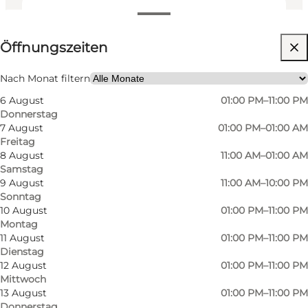
Öffnungszeiten anzeigen
Öffnungszeiten
Website besuchen
Mein Partner, Freunde, Kinder
Nach Monat filtern
6 August
01:00 PM–11:00 PM
Donnerstag
7 August
01:00 PM–01:00 AM
Freitag
8 August
11:00 AM–01:00 AM
Samstag
9 August
11:00 AM–10:00 PM
Sonntag
Papas Papbar in der Skt. Knuds Kirkestræde ist
10 August
01:00 PM–11:00 PM
Montag
in erster Linie ein Brettspiel-Café. Hier können
11 August
01:00 PM–11:00 PM
Sie die guten alten Klassiker spielen, die Sie aus
Dienstag
Ihrer Kindheit kennen, aber Sie können auch
12 August
01:00 PM–11:00 PM
Mittwoch
Zugang zu den neuesten Spielen des Genres
13 August
01:00 PM–11:00 PM
erwerben, wenn Sie mit Freunden oder der
Donnerstag