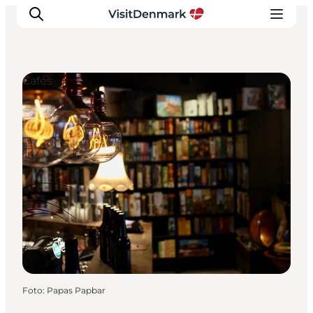
Cafés
Inspiration
Regionen
Erlebnisse
Unterkünfte
Reiseplanung
Foto
:
Papas Papbar