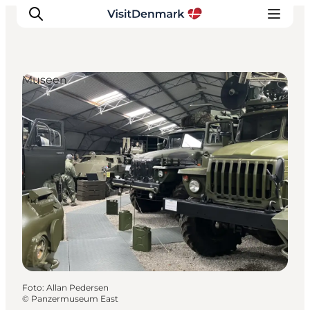
Museen
Inspiration
Regionen
Erlebnisse
Unterkünfte
Reiseplanung
Foto
:
Allan Pedersen
©
Panzermuseum East