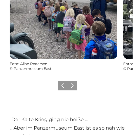
Foto
:
Allan Pedersen
Foto
:
©
Panzermuseum East
©
Pan
Zurück
Weiter
"Der Kalte Krieg ging nie heiße ...
... Aber im Panzermuseum East ist es so nah wie