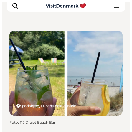
Cafés
Inspiration
Regionen
Erlebnisse
Unterkünfte
Reiseplanung
Spodsbjerg, Fünen und die Inseln
Foto
:
På Drejet Beach Bar