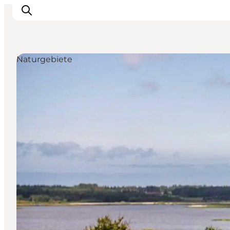
Naturgebiete
Inspiration
Regionen
Erlebnisse
Unterkünfte
Reiseplanung