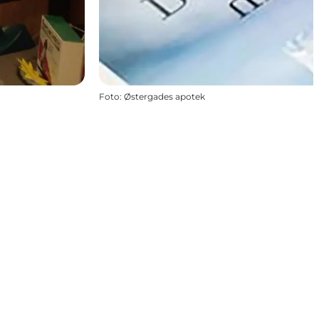
Foto
:
Østergades apotek