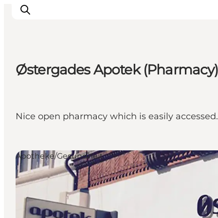
Østergades Apotek (Pharmacy
Inspiration
Regionen
Erlebnisse
Nice open pharmacy which is easily accessed.
Unterkünfte
Reiseplanung
Apotheke/Gesundheit