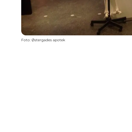
Foto
:
Østergades apotek