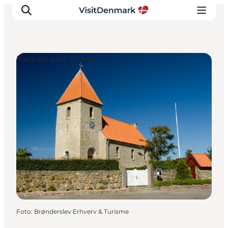
Kirchen und Klöster
Inspiration
Regionen
Erlebnisse
Unterkünfte
Reiseplanung
Foto
:
Brønderslev Erhverv & Turisme