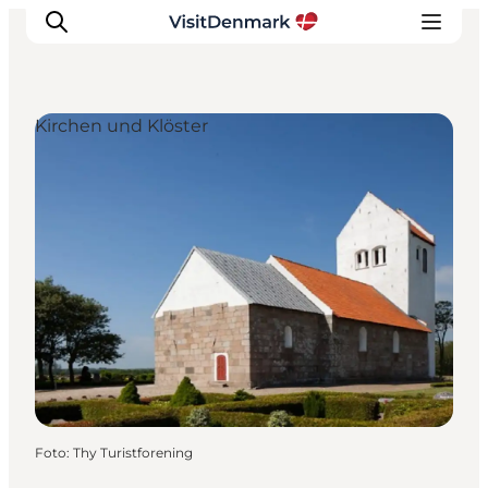
Kirchen und Klöster
Inspiration
Regionen
Erlebnisse
Unterkünfte
Reiseplanung
Foto
:
Thy Turistforening