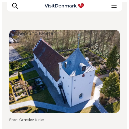
Kirchen und Klöster
Inspiration
Regionen
Erlebnisse
Unterkünfte
Reiseplanung
Foto
:
Ormslev Kirke