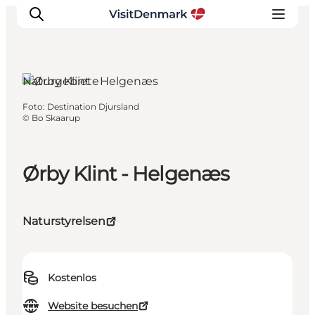
Djursland, Ostjütland
Naturgebiete
Foto
:
Destination Djursland
Inspiration
©
Bo Skaarup
Regionen
Erlebnisse
Ørby Klint - Helgenæs
Unterkünfte
Reiseplanung
Naturstyrelsen
Kostenlos
Website besuchen