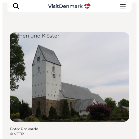
Kirchen und Klöster
Inspiration
Regionen
Erlebnisse
Unterkünfte
Reiseplanung
Foto
:
ProVarde
©
VETR