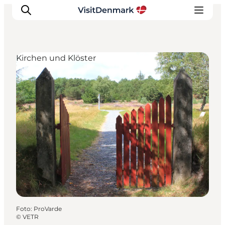
Kirchen und Klöster
Inspiration
Regionen
Erlebnisse
Unterkünfte
Reiseplanung
Foto
:
ProVarde
©
VETR