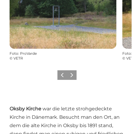
Foto
:
ProVarde
Foto
:
©
VETR
©
VET
Zurück
Weiter
Oksby Kirche
war die letzte strohgedeckte
Kirche in Dänemark. Besucht man den Ort, an
dem die alte Kirche in Oksby bis 1891 stand,
dann findet man einen ruhigen und friedlichen