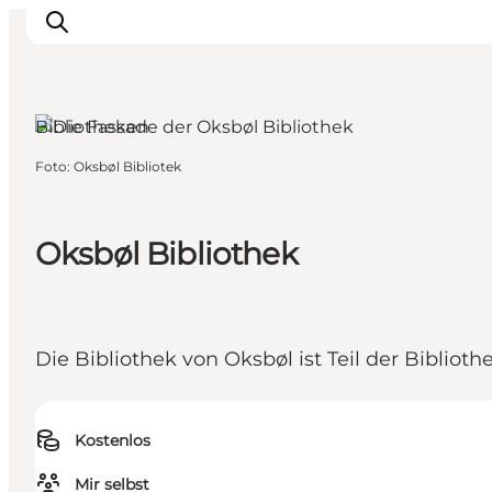
Bibliotheken
Foto
:
Oksbøl Bibliotek
Inspiration
Regionen
Erlebnisse
Oksbøl Bibliothek
Unterkünfte
Reiseplanung
Die Bibliothek von Oksbøl ist Teil der Biblio
Kostenlos
Mir selbst