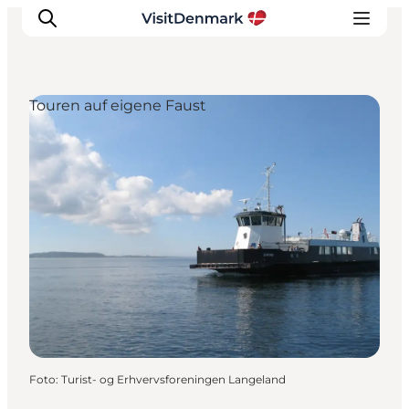
Touren auf eigene Faust
Inspiration
Regionen
Erlebnisse
Unterkünfte
Reiseplanung
Foto
:
Turist- og Erhvervsforeningen Langeland