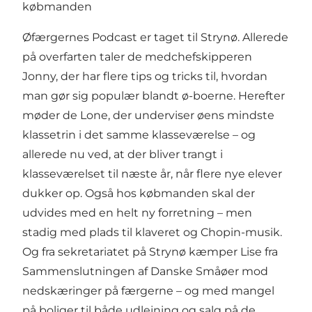
købmanden
Øfærgernes Podcast er taget til Strynø. Allerede
på overfarten taler de medchefskipperen
Jonny, der har flere tips og tricks til, hvordan
man gør sig populær blandt ø-boerne. Herefter
møder de Lone, der underviser øens mindste
klassetrin i det samme klasseværelse – og
allerede nu ved, at der bliver trangt i
klasseværelset til næste år, når flere nye elever
dukker op. Også hos købmanden skal der
udvides med en helt ny forretning – men
stadig med plads til klaveret og Chopin-musik.
Og fra sekretariatet på Strynø kæmper Lise fra
Sammenslutningen af Danske Småøer mod
nedskæringer på færgerne – og med mangel
på boliger til både udlejning og salg på de