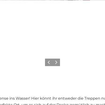
Zurück
Weiter
ense ins Wasser! Hier könnt ihr entweder die Treppen 
erfekte Ort, um es sich auf der Decke gemütlich zu ma