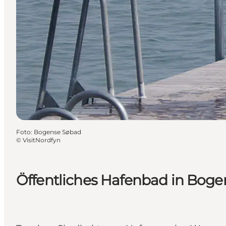
Foto
:
Bogense Søbad
©
VisitNordfyn
Öffentliches Hafenbad in Boge