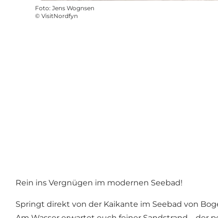
Foto
:
Jens Wognsen
©
VisitNordfyn
Rein ins Vergnügen im modernen Seebad!
Springt direkt von der Kaikante im Seebad von Bog
Am Wasser erwartet euch feiner Sandstrand – der p