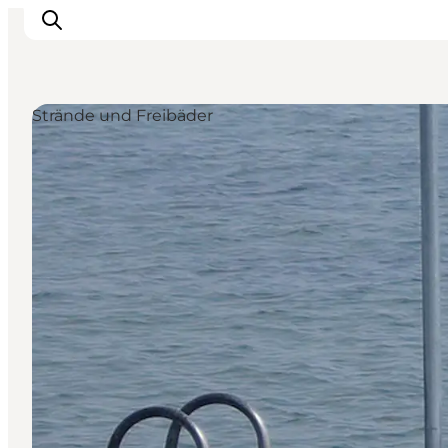
Strände und Freibäder
Inspiration
Regionen
Erlebnisse
Unterkünfte
Reiseplanung