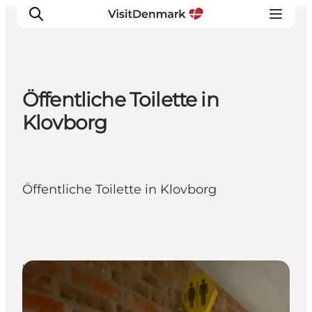
Öffentliche Toilette in
Inspiration
Klovborg
Regionen
Erlebnisse
Unterkünfte
Öffentliche Toilette in Klovborg
Reiseplanung
WC