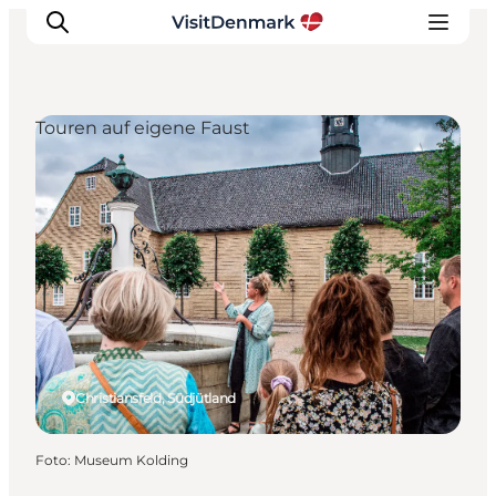
Touren auf eigene Faust
Inspiration
Regionen
Erlebnisse
Unterkünfte
Reiseplanung
Christiansfeld, Südjütland
Foto
:
Museum Kolding