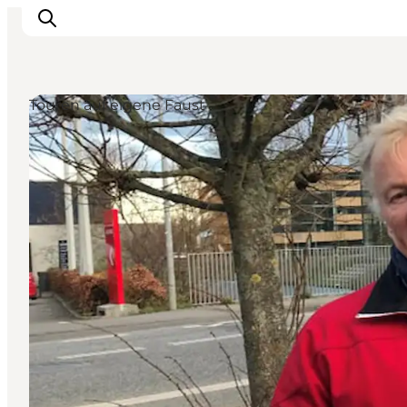
Touren auf eigene Faust
Inspiration
Regionen
Erlebnisse
Unterkünfte
Reiseplanung