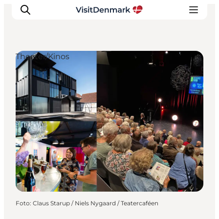
Theater/Kinos
Inspiration
Regionen
Erlebnisse
Unterkünfte
Reiseplanung
Foto
:
Claus Starup / Niels Nygaard / Teatercaféen