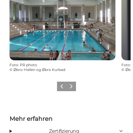
Foto
:
PR photo
Foto
:
©
Øbro-Hallen og Øbro Kurbad
©
Øbr
Zurück
Weiter
Mehr erfahren
Zertifizierung