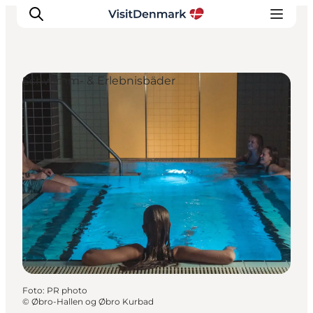
Schwimm- & Erlebnisbäder
Inspiration
Regionen
Erlebnisse
Unterkünfte
Reiseplanung
Foto
:
PR photo
©
Øbro-Hallen og Øbro Kurbad