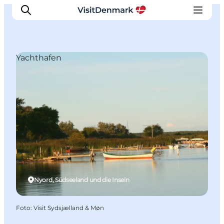
Yachthafen
Inspiration
Regionen
Erlebnisse
Unterkünfte
Reiseplanung
Nyord, Südseeland und die Inseln
Foto
:
Visit Sydsjælland & Møn