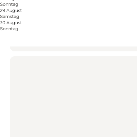
Sonntag
Sottrupskov 36A
29 August
Samstag
6400 Sønderborg
30 August
Sonntag
Route anzeigen