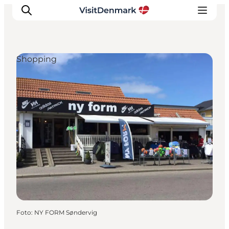
Shopping
Inspiration
Regionen
Erlebnisse
Unterkünfte
Reiseplanung
Foto
:
NY FORM Søndervig