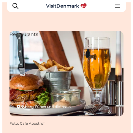
Restaurants
Inspiration
Regionen
Erlebnisse
Unterkünfte
Reiseplanung
Nyborg, Fünen und die Inseln
Foto
:
Café Apostrof