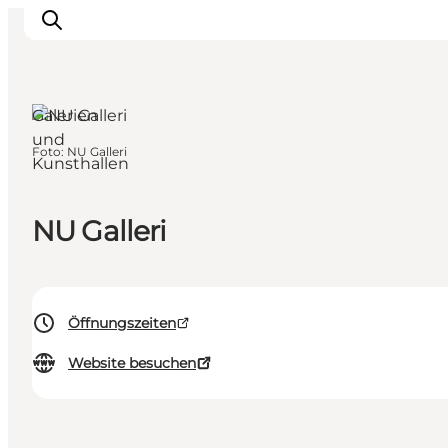
Galerien
und
Foto
:
NU Galleri
Kunsthallen
Inspiration
Regionen
Erlebnisse
NU Galleri
Unterkünfte
Reiseplanung
Öffnungszeiten
Website besuchen