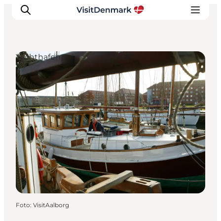
Yachthafen
Inspiration
Regionen
Erlebnisse
Unterkünfte
Reiseplanung
Foto
:
VisitAalborg