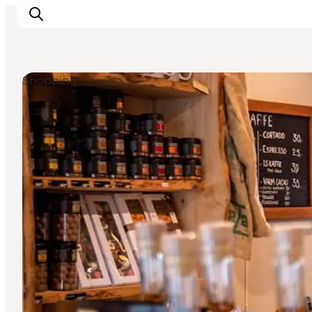
Shopping
Inspiration
Regionen
Erlebnisse
Unterkünfte
Reiseplanung