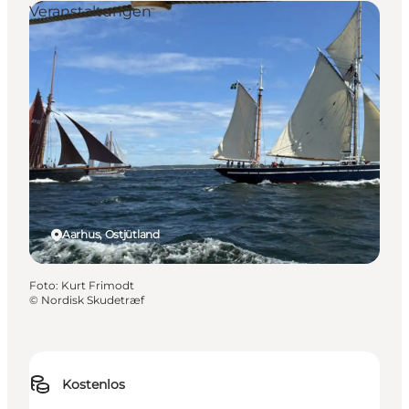
Veranstaltungen
Aarhus, Ostjütland
Foto
:
Kurt Frimodt
©
Nordisk Skudetræf
Kostenlos