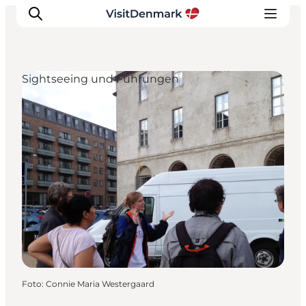
Sightseeing und Führungen
Inspiration
Regionen
Erlebnisse
Unterkünfte
Reiseplanung
Foto
:
Connie Maria Westergaard