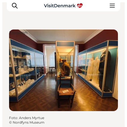
Museen
Inspiration
Regionen
Erlebnisse
Unterkünfte
Reiseplanung
Foto
:
Anders Myrtue
©
Nordfyns Museum