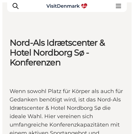
Nord-Als Idrætscenter &
Inspiration
Hotel Nordborg Sø -
Regionen
Konferenzen
Erlebnisse
Unterkünfte
Reiseplanung
Wenn sowohl Platz für Körper als auch für
Gedanken benötigt wird, ist das Nord-Als
Idrætscenter & Hotel Nordborg Sø die
ideale Wahl. Hier vereinen sich
umfangreiche Konferenzkapazitäten mit
einem aktiven Sportangebot und