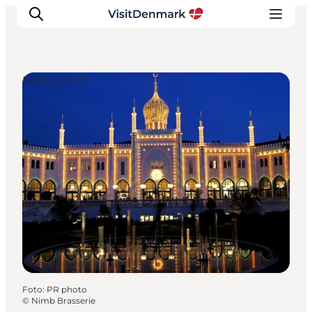
Restaurants
Inspiration
Regionen
Erlebnisse
Unterkünfte
Reiseplanung
Foto
:
PR photo
©
Nimb Brasserie