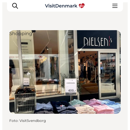
Shopping
Inspiration
Regionen
Erlebnisse
Unterkünfte
Reiseplanung
Foto
:
VisitSvendborg