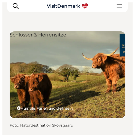
Schlösser & Herrensitze
Inspiration
Regionen
Erlebnisse
Unterkünfte
Reiseplanung
Humble, Fünen und die Inseln
Foto
:
Naturdestination Skovsgaard