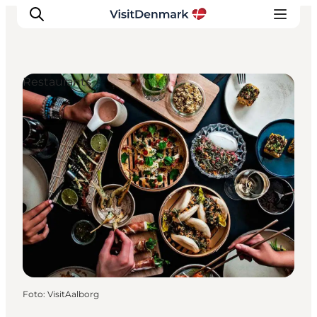
Restaurants
Inspiration
Regionen
Erlebnisse
Unterkünfte
Reiseplanung
Foto
:
VisitAalborg