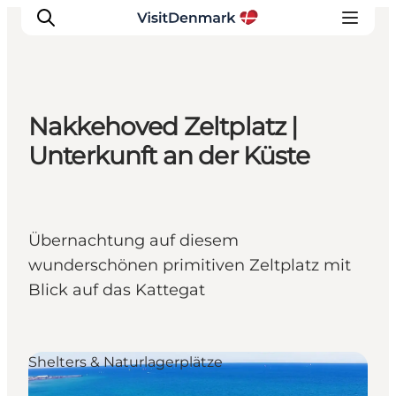
Nakkehoved Zeltplatz |
Inspiration
Unterkunft an der Küste
Regionen
Erlebnisse
Unterkünfte
Übernachtung auf diesem
Reiseplanung
wunderschönen primitiven Zeltplatz mit
Blick auf das Kattegat
Shelters & Naturlagerplätze