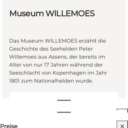
Museum WILLEMOES
Das Museum WILLEMOES erzählt die
Geschichte des Seehelden Peter
Willemoes aus Assens, der bereits im
Alter von nur 17 Jahren während der
Seeschlacht von Kopenhagen im Jahr
1801 zum Nationalhelden wurde.
Öffnungszeiten anzeigen
Öffnungszeiten
50 DKK
Preise
Website besuchen
5 August
10:00 AM–04:00 PM