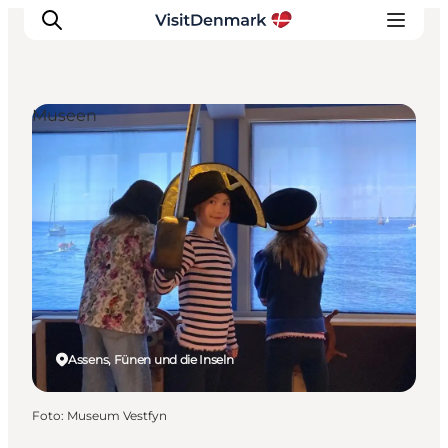
Museen
Inspiration
Regionen
Erlebnisse
Unterkünfte
Reiseplanung
Assens, Fünen und die Inseln
Foto
:
Museum Vestfyn